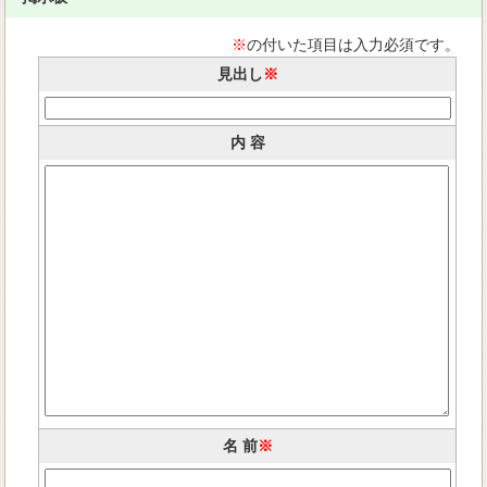
※
の付いた項目は入力必須です。
見出し
※
内 容
名 前
※