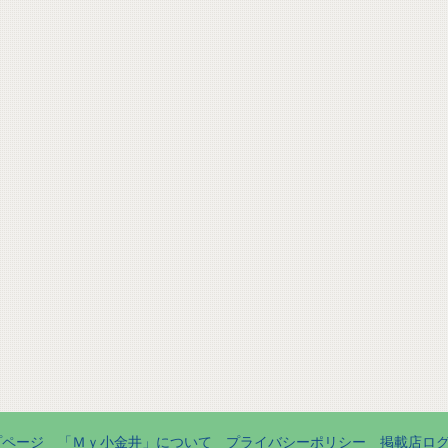
プページ
「Ｍｙ小金井」について
プライバシーポリシー
掲載店ロ