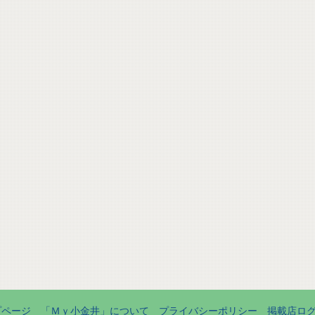
プページ
「Ｍｙ小金井」について
プライバシーポリシー
掲載店ロ