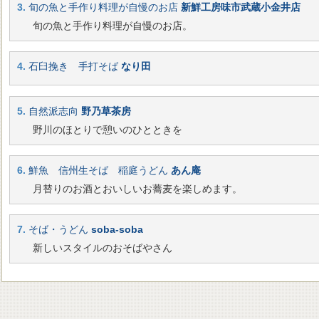
3.
旬の魚と手作り料理が自慢のお店
新鮮工房味市武蔵小金井店
旬の魚と手作り料理が自慢のお店。
4.
石臼挽き 手打そば
なり田
5.
自然派志向
野乃草茶房
野川のほとりで憩いのひとときを
6.
鮮魚 信州生そば 稲庭うどん
あん庵
月替りのお酒とおいしいお蕎麦を楽しめます。
7.
そば・うどん
soba-soba
新しいスタイルのおそばやさん