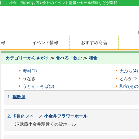
井」。小金井市内のお店や会社のイベント情報やセール情報などが満載。
情報
イベント情報
おすすめ商品
カテゴリーからさがす
≫
食べる・飲む
≫
和食
寿司(1)
天ぷら(4)
うなぎ
とんかつ
うどん・そば(3)
和食(その他
1.
握飯屋
2.
多目的スペース
小金井フラワーホール
JR武蔵小金井駅近くの貸ホール