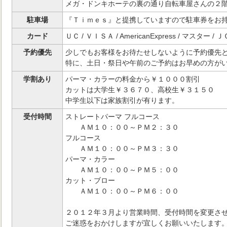
メガ・ドンキホーテの裏の通り自転車屋さんの２
駐車場
『Ｔｉｍｅｓ』と提携していますので駐車券をお
カード
ＵＣ / ＶＩＳＡ / AmericanExpress / マスター / 
予約優先
少しでもお客様をお待たせしないように予約優先
特に、土日・祭日や午前のご予約はお早めの方が
学割あり
パーマ・カラーの料金から￥１０００割引
カットは大学生￥３６７０、高校生￥３１５０
中学生以下は家族割引が有ります。
受付時間
ストレートパーマ フルコース
ＡＭ１０：００～ＰＭ２：３０
フルコース
ＡＭ１０：００～ＰＭ３：３０
パーマ・カラー
ＡＭ１０：００～ＰＭ５：００
カット・ブロー
ＡＭ１０：００～ＰＭ６：００
２０１２年３月より営業時間、受付時間を変更さ
ご迷惑をおかけしますが宜しくお願いいたします