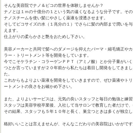
そんな美容院でナノ＆ピコの世界を体験しませんか？
ナノとは１ｍの十億分の１という気の遠くなるような分子です。その
ナノスチームを使い髪にやさしく薬液を浸透させます。
そしてピコサイズの水（１兆分の１）でさらに髪の内部まで潤いを与
えます。
仕上がりの柔らかさと艶をおためし下さい。
美容メーカーと共同で髪へのダメージを抑えたパーマ・縮毛矯正やカ
ラー・トリートメント等を開発をしています。
今でこそケラチン・コラーゲンＰＰＴ（アミノ酸）とか分子量がいく
つとか言っていますが２０年前から私たちは着目し開発をしてきまし
た。
これからもよりよい薬液を開発をしていきますので、ぜひ薬液やトリ
ートメントの良さをお確かめ下さい。
また、よりよいサービスは、元気の良いスタッフと毎日の勉強と練習
スタッフは美容学校卒業後、入社して当サロンで教育した者だけで、
その結果、スタッフも５年１０年と長く、巣立つときは多くが独立し
格好いいことは言えませんが、そんなこだわりの美容院はいかがです