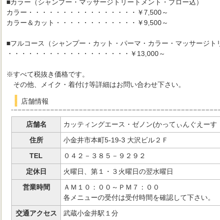
■カラー（シャンプー・マッサージトリートメント・ブロー込）
カラー・・・・・・・・・・・・・・・・￥7,500～
カラー＆カット・・・・・・・・・・・・￥9,500～
■フルコース（シャンプー・カット・パーマ・カラー・マッサージト
・・・・・・・・・・・・・・・・・・￥13,000～
※すべて税抜き価格です。
その他、メイク・着付け等詳細はお問い合わせ下さい。
店舗情報
店舗名
カッティングエース・ゼノン(かってぃんぐえーす
住所
小金井市本町5-19-3 大沢ビル２Ｆ
TEL
０４２－３８５－９２９２
定休日
火曜日、第１・３火曜日の翌水曜日
営業時間
ＡＭ１０：００～ＰＭ７：００
各メニューの受付は受付時間を確認して下さい。
交通アクセス
武蔵小金井駅１分