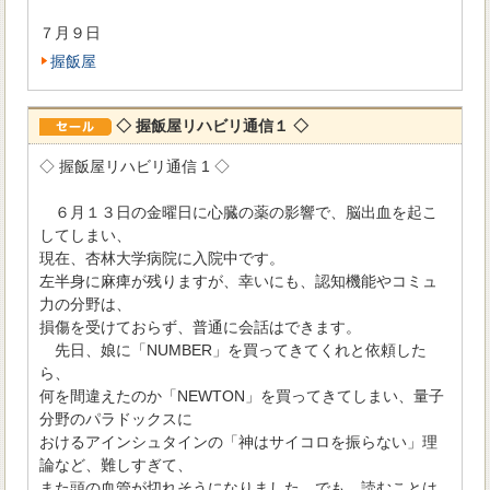
７月９日
握飯屋
◇ 握飯屋リハビリ通信１ ◇
◇ 握飯屋リハビリ通信 1 ◇
６月１３日の金曜日に心臓の薬の影響で、脳出血を起こ
してしまい、
現在、杏林大学病院に入院中です。
左半身に麻痺が残りますが、幸いにも、認知機能やコミュ
力の分野は、
損傷を受けておらず、普通に会話はできます。
先日、娘に「NUMBER」を買ってきてくれと依頼した
ら、
何を間違えたのか「NEWTON」を買ってきてしまい、量子
分野のパラドックスに
おけるアインシュタインの「神はサイコロを振らない」理
論など、難しすぎて、
また頭の血管が切れそうになりました。でも、読むことは