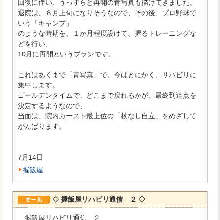
回復に伴い、うっすらと再開の青写真も描けてきました。
退院は、８月上旬になりそうなので、その後、プロ野球で
いう「キャンプ」
のような時期を、１か月程度設けて、握るトレーニングな
どを行い、
10月に再開というプランです。
これはあくまで「青写真」で、今はとにかく、リハビリに
集中します。
ゴールデンタイムで、どこまで戻れるかが、最終到達点を
決定するようなので、
当面は、院内カースト最上位の「杖なし自立」をめざして
がんばります。
7月14日
握飯屋
◇ 握飯屋リハビリ通信 ２ ◇
握飯屋リハビリ通信 ２