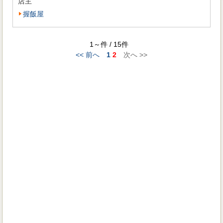
店主
握飯屋
1～件 / 15件
<< 前へ
1
2
次へ >>