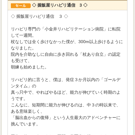
◇ 握飯屋リハビリ通信 3 ◇
◇ 握飯屋リハビリ通信 ３ ◇
リハビリ専門の「小金井リハビリテーション病院」に転院
して一週間。
杖なしでは全く歩けなかった僕が、300m以上歩けるように
なりました。
院内を介助なしに自由に歩き回れる「杖あり自立」の認定
も受けて、
朝練も始めました。
リハビリ的に言うと、僕は、発症３か月以内の「ゴールデ
ンタイム」の
真っ只中で、やればやるほど、能力が伸びていく時期のよ
うです。
こんなに、短期間に能力が伸びるのは、中３の時以来で、
ある意味楽しく、
「脳出血からの復帰」という人生最大のアドベンチャーに
挑んでいます。