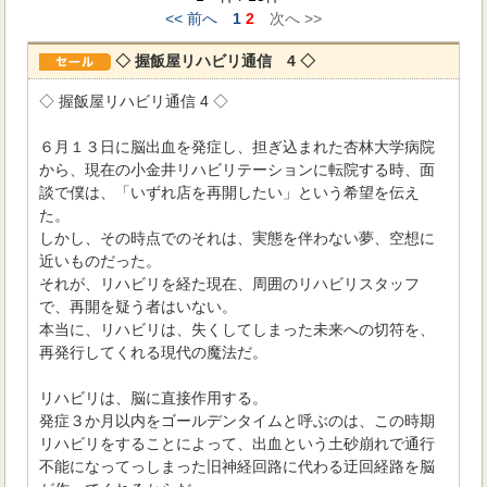
<< 前へ
1
2
次へ >>
◇ 握飯屋リハビリ通信 4 ◇
◇ 握飯屋リハビリ通信 4 ◇
６月１３日に脳出血を発症し、担ぎ込まれた杏林大学病院
から、現在の小金井リハビリテーションに転院する時、面
談で僕は、「いずれ店を再開したい」という希望を伝え
た。
しかし、その時点でのそれは、実態を伴わない夢、空想に
近いものだった。
それが、リハビリを経た現在、周囲のリハビリスタッフ
で、再開を疑う者はいない。
本当に、リハビリは、失くしてしまった未来への切符を、
再発行してくれる現代の魔法だ。
リハビリは、脳に直接作用する。
発症３か月以内をゴールデンタイムと呼ぶのは、この時期
リハビリをすることによって、出血という土砂崩れで通行
不能になってっしまった旧神経回路に代わる迂回経路を脳