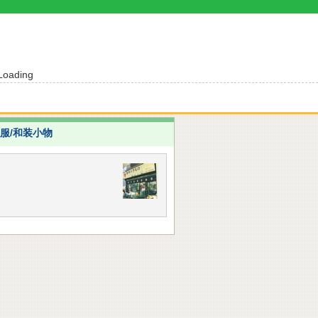
Loading
服/和装小物