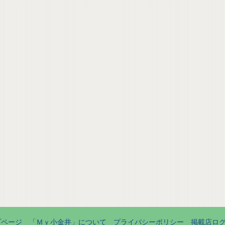
プページ
「Ｍｙ小金井」について
プライバシーポリシー
掲載店ロ