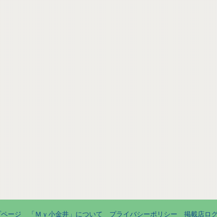
プページ
「Ｍｙ小金井」について
プライバシーポリシー
掲載店ロ