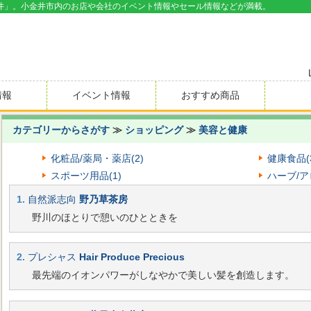
井」。小金井市内のお店や会社のイベント情報やセール情報などが満載。
情報
イベント情報
おすすめ商品
カテゴリーからさがす
≫
ショッピング
≫
美容と健康
化粧品/薬局・薬店(2)
健康食品(
スポーツ用品(1)
ハーブ/ア
1.
自然派志向
野乃草茶房
野川のほとりで憩いのひとときを
2.
プレシャス
Hair Produce Precious
最先端のイオンパワーがしなやかで美しい髪を創造します。