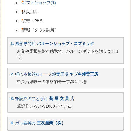
ギフトショップ(1)
防災用品
携帯・PHS
情報（タウン誌等）
1.
風船専門店
バルーンショップ・コズミック
お花や電報を贈る感覚で、バルーンギフトを贈りましょ
う！
2.
町の本格的なテープ録音工場
ヤブキ録音工房
中央沿線唯一の本格的テープ録音工場
3.
筆記具のことなら
菊 屋 文 具 店
筆記具いろいろ1000アイテム
4.
ガス器具の
三友産業（株）