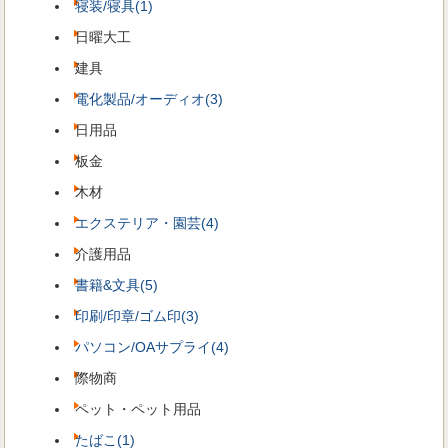
寝装/寝具(1)
日曜大工
建具
電化製品/オーディオ(3)
日用品
板金
木材
エクステリア・園芸(4)
介護用品
書籍&文具(5)
印刷/印章/ゴム印(3)
パソコン/OAサプライ(4)
際物商
ペット・ペット用品
たばこ(1)