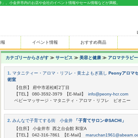
井」。小金井市内のお店や会社のイベント情報やセール情報などが満載。
情報
イベント情報
おすすめ商品
カテゴリーからさがす
≫
サービス
≫
美容と健康
≫
アロマテラピー
1.
マタニティー・アロマ・リフレ・黄土よもぎ蒸し
Peonyアロマ
術室
【住所】 府中市若松町2丁目
【TEL】 080-3592-3979
【E-Mail】
info@peony-hcr.com
ベビーマッサージ・マタニティ・アロマ・リフレ ピオニー
2.
みんなで子育てする街 小金井
「子育てサロン＠SACHI」
【住所】 小金井市 西之台会館 和室A
【TEL】 042-316-7861
【E-Mail】
maruchan1961@abeam.ocn