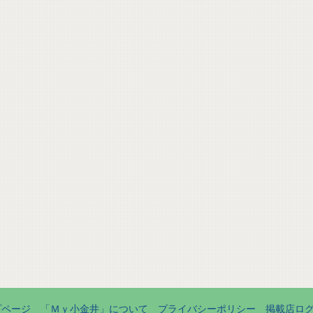
プページ
「Ｍｙ小金井」について
プライバシーポリシー
掲載店ロ