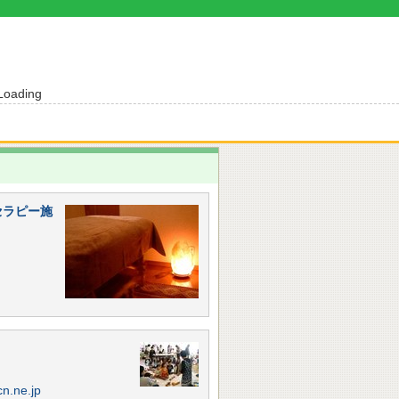
Loading
セラピー施
.ne.jp