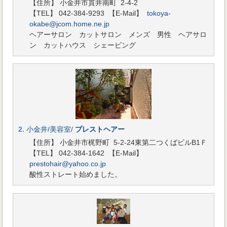
【住所】 小金井市貫井南町 2-4-2
【TEL】 042-384-9293
【E-Mail】
tokoya-
okabe@jcom.home.ne.jp
ヘアーサロン カットサロン メンズ 男性 ヘアサロ
ン カットハウス シェービング
2.
小金井/美容室/
プレストヘアー
【住所】 小金井市梶野町 5-2-24東第二つくばビルB1Ｆ
【TEL】 042-384-1642
【E-Mail】
prestohair@yahoo.co.jp
酸性ストレート始めました。