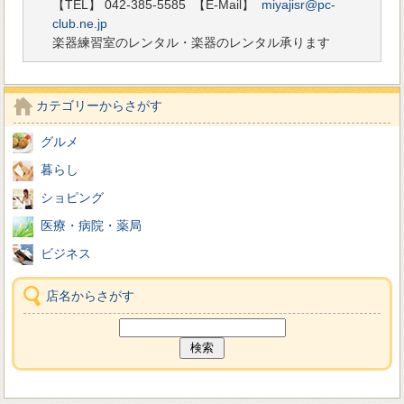
【TEL】 042-385-5585
【E-Mail】
miyajisr@pc-
club.ne.jp
楽器練習室のレンタル・楽器のレンタル承ります
カテゴリーからさがす
グルメ
暮らし
ショピング
医療・病院・薬局
ビジネス
店名からさがす