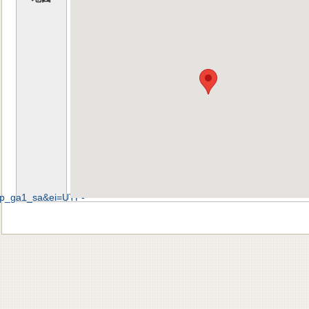
op_ga1_sa&ei=UTF-