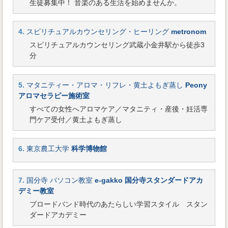
生徒募集中！ 音楽のある生活を始めませんか。
4.
スピリチュアルカウンセリング・ヒーリング
metronom
スピリチュアルカウンセリング武蔵小金井駅から徒歩3
分
5.
マタニティー・アロマ・リフレ・黄土よもぎ蒸し
Peony
アロマセラピー施術室
すべての女性へアロマケア／マタニティ・産後・妊活専
門ケア受付／黄土よもぎ蒸し
6.
東京農工大学
科学博物館
7.
国分寺 パソコン教室
e-gakko 国分寺スタンダードアカ
デミー教室
ブロードバンド時代のあたらしい学習スタイル スタン
ダードアカデミー