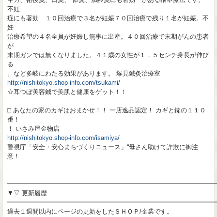
不妊
症にも著効 １０回治療で３名が妊娠７０回治療で残り１名が妊娠。不
妊
治療希望の４名全員が妊娠し無事に出産。４０回治療で末期がんの患者
が
末期ガンでは無くなりました。４１歳の女性が１．５センチ身長が伸び
る
。など多岐にわたる効果があります。 塚見鍼灸治療室
http://nishitokyo.shop-info.com/tsukami/
☆耳つぼ美容鍼で美肌と健康をゲット！！
□ あなたの家のカギはおまかせ！！ 一店逸品認定！ カギと錠の１１０
番！
！ いさみ屋金物店
http://nishitokyo.shop-info.com/isamiya/
警視庁「安全・安心まちづくりニュース」“母さん助けて詐欺に御注
意！
”
━━━━━━━━━━━━━━━━━━━━━━━━━━━━━━━━━
▼▽ 更新履歴
━━━━━━━━━━━━━━━━━━━━━━━━━━━━━━━━━
過去１週間以内にページの更新をしたＳＨＯＰ/企業です。