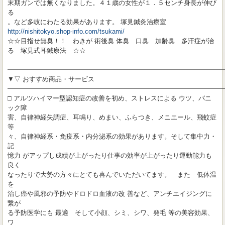
末期ガンでは無くなりました。４１歳の女性が１．５センチ身長が伸び
る
。など多岐にわたる効果があります。 塚見鍼灸治療室
http://nishitokyo.shop-info.com/tsukami/
☆☆目指せ無臭！！ わきが 術後臭 体臭 口臭 加齢臭 多汗症が治
る 塚見式耳鍼療法 ☆☆
━━━━━━━━━━━━━━━━━━━━━━━━━━━━━━━━━
▼▽ おすすめ商品・サービス
━━━━━━━━━━━━━━━━━━━━━━━━━━━━━━━━━
□ アルツハイマー型認知症の改善を初め、ストレスによる ウツ、パニ
ック障
害、自律神経失調症、耳鳴り、めまい、ふらつき、メニエール、飛蚊症
等
々、自律神経系・免疫系・内分泌系の効果があります。そして集中力・
記
憶力 がアップし成績が上がったり仕事の効率が上がったり運動能力も
良く
なったりで大勢の方々にとても喜んでいただいてます。 また 低体温
を
治し癌や風邪の予防やドロドロ血液の改 善など、アンチエイジングに
繋が
る予防医学にも 最適 そして小顔、シミ、シワ、発毛 等の美容効果、
ワ