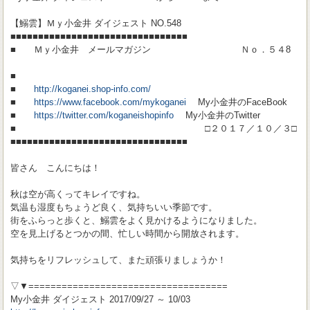
【鰯雲】Ｍｙ小金井 ダイジェスト NO.548
■■■■■■■■■■■■■■■■■■■■■■■■■■■■■■■■
■ Ｍｙ小金井 メールマガジン Ｎｏ．５４8
■
■
http://koganei.shop-info.com/
■
https://www.facebook.com/mykoganei
My小金井のFaceBook
■
https://twitter.com/koganeishopinfo
My小金井のTwitter
■ □２０１７／１０／３□
■■■■■■■■■■■■■■■■■■■■■■■■■■■■■■■■
皆さん こんにちは！
秋は空が高くってキレイですね。
気温も湿度もちょうど良く、気持ちいい季節です。
街をふらっと歩くと、鰯雲をよく見かけるようになりました。
空を見上げるとつかの間、忙しい時間から開放されます。
気持ちをリフレッシュして、また頑張りましょうか！
▽▼====================================
My小金井 ダイジェスト 2017/09/27 ～ 10/03