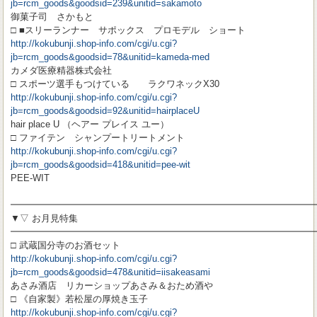
jb=rcm_goods&goodsid=239&unitid=sakamoto
御菓子司 さかもと
□ ■スリーランナー サポックス プロモデル ショート
http://kokubunji.shop-info.com/cgi/u.cgi?
jb=rcm_goods&goodsid=78&unitid=kameda-med
カメダ医療精器株式会社
□ スポーツ選手もつけている ラクワネックX30
http://kokubunji.shop-info.com/cgi/u.cgi?
jb=rcm_goods&goodsid=92&unitid=hairplaceU
hair place U （ヘアー プレイス ユー）
□ ファイテン シャンプートリートメント
http://kokubunji.shop-info.com/cgi/u.cgi?
jb=rcm_goods&goodsid=418&unitid=pee-wit
PEE-WIT
━━━━━━━━━━━━━━━━━━━━━━━━━━━━━━━━━
▼▽ お月見特集
━━━━━━━━━━━━━━━━━━━━━━━━━━━━━━━━━
□ 武蔵国分寺のお酒セット
http://kokubunji.shop-info.com/cgi/u.cgi?
jb=rcm_goods&goodsid=478&unitid=iisakeasami
あさみ酒店 リカーショップあさみ＆おため酒や
□ 《自家製》若松屋の厚焼き玉子
http://kokubunji.shop-info.com/cgi/u.cgi?