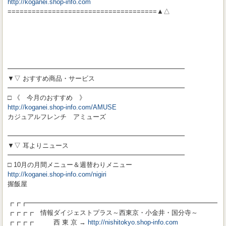
http://koganei.shop-info.com
=====================================▲△
━━━━━━━━━━━━━━━━━━━━━━━━━━━
▼▽ おすすめ商品・サービス
━━━━━━━━━━━━━━━━━━━━━━━━━━━
□ 《 今月のおすすめ 》
http://koganei.shop-info.com/AMUSE
カジュアルフレンチ アミューズ
━━━━━━━━━━━━━━━━━━━━━━━━━━━
▼▽ 耳よりニュース
━━━━━━━━━━━━━━━━━━━━━━━━━━━
□ 10月の月間メニュー＆週替わりメニュー
http://koganei.shop-info.com/nigiri
握飯屋
┏┏┏━━━━━━━━━━━━━━━━━━━━━━━━━━━━━
┏┏┏┏ 情報ダイジェストプラス～西東京・小金井・国分寺～
┏┏┏┏ 西 東 京 →
http://nishitokyo.shop-info.com