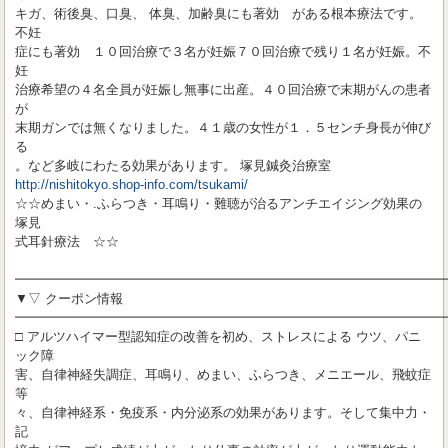
キガ、術後臭、口臭、 体臭、加齢臭にも著効 がある根本療法です。
不妊
症にも著効 １０回治療で３名が妊娠７０回治療で残り１名が妊娠。不
妊
治療希望の４名全員が妊娠し無事に出産。４０回治療で末期がんの患者
が
末期ガンでは無くなりました。４１歳の女性が１．５センチ身長が伸び
る
。など多岐にわたる効果があります。 塚見鍼灸治療室
http://nishitokyo.shop-info.com/tsukami/
☆☆めまい・.ふらつき・耳鳴り・難聴が治るアンチエイジング効果の
塚見
式耳針療法 ☆☆
━━━━━━━━━━━━━━━━━━━━━━━━━━━━━━━━━
▼▽ クーポン情報
━━━━━━━━━━━━━━━━━━━━━━━━━━━━━━━━━
□ アルツハイマー型認知症の改善を初め、ストレスによる ウツ、パニ
ック障
害、自律神経失調症、耳鳴り、めまい、ふらつき、メニエール、飛蚊症
等
々、自律神経系・免疫系・内分泌系の効果があります。そして集中力・
記