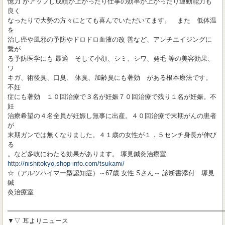
憶力 がアップし成績が上がったり仕事の効率が上がったり運動能力も
良く
なったりで大勢の方々にとても喜んでいただいてます。 また 低体温
を
治し癌や風邪の予防やドロドロ血液の改 善など、アンチエイジングに
繋が
る予防医学にも 最適 そして小顔、シミ、シワ、発毛 等の美容効果、
ワ
キガ、術後臭、口臭、 体臭、加齢臭にも著効 がある根本療法です。
不妊
症にも著効 １０回治療で３名が妊娠７０回治療で残り１名が妊娠。不
妊
治療希望の４名全員が妊娠し無事に出産。４０回治療で末期がんの患者
が
末期ガンでは無くなりました。４１歳の女性が１．５センチ身長が伸び
る
。など多岐にわたる効果があります。 塚見鍼灸治療室
http://nishitokyo.shop-info.com/tsukami/
☆（アルツハイマー型認知症）～67歳 女性 Sさん～ 診断書添付 塚見
鍼
灸治療室
━━━━━━━━━━━━━━━━━━━━━━━━━━━━━━━━━
▼▽ 耳よりニュース