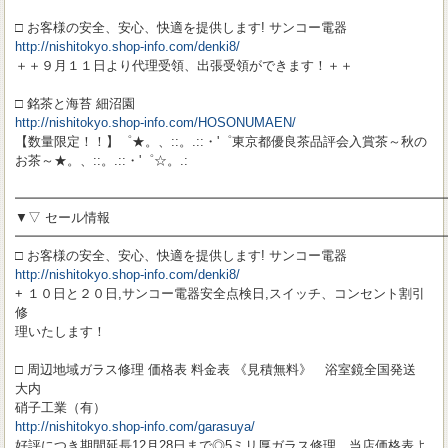
□ お客様の安全、安心、快適を提供します! サンコー電器
http://nishitokyo.shop-info.com/denki8/
＋＋９月１１日より代理受領、出張受領ができます！＋＋
□ 銘茶と海苔 細沼園
http://nishitokyo.shop-info.com/HOSONUMAEN/
【数量限定！！】゜★。、::。.::・'゜東京都優良茶品評会入賞茶～秋の
お茶～★。、::。.::・'゜☆。.:
━━━━━━━━━━━━━━━━━━━━━━━━━━━━━━━━━
▼▽ セール情報
━━━━━━━━━━━━━━━━━━━━━━━━━━━━━━━━━
□ お客様の安全、安心、快適を提供します! サンコー電器
http://nishitokyo.shop-info.com/denki8/
+ １０日と２０日,サンコー電器安全点検日,スイッチ、コンセント割引
修
理いたします！
□ 周辺地域ガラス修理 価格表 料金表 《見積無料》 浴室鏡全国発送
大内
硝子工業（有）
http://nishitokyo.shop-info.com/garasuya/
好評につき期間延長12月28日まで◎5ミリ厚ガラス修理、当店価格表よ