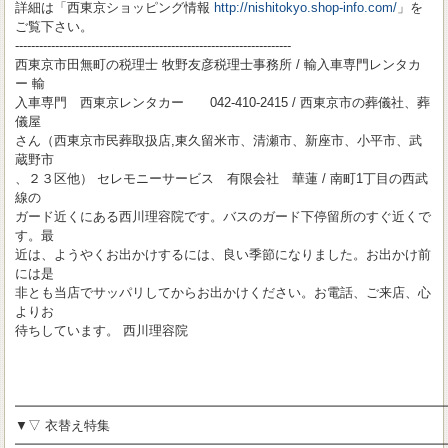
詳細は「西東京ショッピング情報
http://nishitokyo.shop-info.com/
」を
ご覧下さい。
---------------------------------------------------------------------
西東京市田無町の税理士 牧野友彦税理士事務所 / 輸入車専門レンタカ
ー 輸
入車専門 西東京レンタカー 042-410-2415 / 西東京市の葬儀社、葬
儀屋
さん（西東京市民葬取扱店,東久留米市、清瀬市、新座市、小平市、武
蔵野市
、２３区他） セレモニーサービス 有限会社 華蓮 / 南町1丁目の西武
線の
ガード近くにある西川理容院です。バスのガード下停留所のすぐ近くで
す。最
近は、ようやくお出かけするには、良い季節になりました。お出かけ前
には是
非とも当店でサッパリしてからお出かけください。お電話、ご来店、心
よりお
待ちしています。 西川理容院
━━━━━━━━━━━━━━━━━━━━━━━━━━━━━━━━━
▼▽ 衣替え特集
━━━━━━━━━━━━━━━━━━━━━━━━━━━━━━━━━