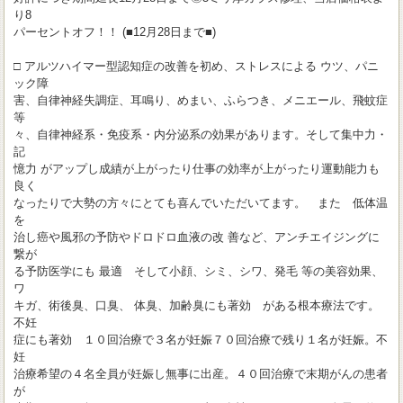
り8
パーセントオフ！！ (■12月28日まで■)
□ アルツハイマー型認知症の改善を初め、ストレスによる ウツ、パニ
ック障
害、自律神経失調症、耳鳴り、めまい、ふらつき、メニエール、飛蚊症
等
々、自律神経系・免疫系・内分泌系の効果があります。そして集中力・
記
憶力 がアップし成績が上がったり仕事の効率が上がったり運動能力も
良く
なったりで大勢の方々にとても喜んでいただいてます。 また 低体温
を
治し癌や風邪の予防やドロドロ血液の改 善など、アンチエイジングに
繋が
る予防医学にも 最適 そして小顔、シミ、シワ、発毛 等の美容効果、
ワ
キガ、術後臭、口臭、 体臭、加齢臭にも著効 がある根本療法です。
不妊
症にも著効 １０回治療で３名が妊娠７０回治療で残り１名が妊娠。不
妊
治療希望の４名全員が妊娠し無事に出産。４０回治療で末期がんの患者
が