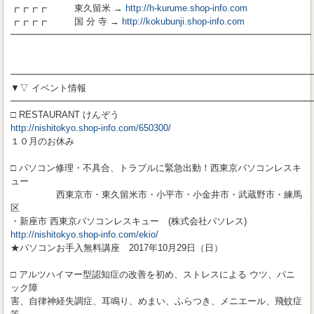
┏┏┏┏ 東久留米 →
http://h-kurume.shop-info.com
┏┏┏┏ 国 分 寺 →
http://kokubunji.shop-info.com
━━━━━━━━━━━━━━━━━━━━━━━━━━━━━━━━━
━━━━━━━━━━━━━━━━━━━━━━━━━━━━━━━━━
▼▽ イベント情報
━━━━━━━━━━━━━━━━━━━━━━━━━━━━━━━━━
□ RESTAURANT けんぞう
http://nishitokyo.shop-info.com/650300/
１０月のお休み
□ パソコン修理・不具合、トラブルに緊急出動！西東京パソコンレスキ
ュー
西東京市・東久留米市・小平市・小金井市・武蔵野市・練馬
区
・新座市 西東京パソコンレスキュー (株式会社パソレス)
http://nishitokyo.shop-info.com/ekio/
★パソコンお手入無料講座 2017年10月29日（日）
□ アルツハイマー型認知症の改善を初め、ストレスによる ウツ、パニ
ック障
害、自律神経失調症、耳鳴り、めまい、ふらつき、メニエール、飛蚊症