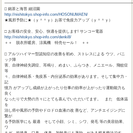
━━━━━━━━━━━━━━━━━━━━━━━━━━━━━━━━━
□ 銘茶と海苔 細沼園
http://nishitokyo.shop-info.com/HOSONUMAEN/
★風邪予防に★（ｙ＾＾ｙ）お茶で免疫力アップ（ｙ＾＾ｙ）
□ お客様の安全、安心、快適を提供します! サンコー電器
http://nishitokyo.shop-info.com/denki8/
＋＋ 脱衣所暖房、涼風機 特売セール！ ＋＋
□ アルツハイマー型認知症の改善を初め、ストレスによる ウツ、パニ
ック障
害、自律神経失調症、耳鳴り、めまい、ふらつき、メニエール、飛蚊症
等
々、自律神経系・免疫系・内分泌系の効果があります。そして集中力・
記
憶力 がアップし成績が上がったり仕事の効率が上がったり運動能力も
良く
なったりで大勢の方々にとても喜んでいただいてます。 また 低体温
を
治し癌や風邪の予防やドロドロ血液の改 善など、アンチエイジングに
繋が
る予防医学にも 最適 そして小顔、シミ、シワ、発毛 等の美容効果、
ワ
キガ、術後臭、口臭、 体臭、加齢臭にも著効 がある根本療法です。