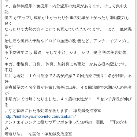
等
々、自律神経系・免疫系・内分泌系の効果があります。そして集中力・
記
憶力 がアップし成績が上がったり仕事の効率が上がったり運動能力も
良く
なったりで大勢の方々にとても喜んでいただいてます。 また 低体温
を
治し癌や風邪の予防やドロドロ血液の改 善など、アンチエイジングに
繋が
る予防医学にも 最適 そして小顔、シミ、シワ、発毛 等の美容効果、
ワ
キガ、術後臭、口臭、 体臭、加齢臭にも著効 がある根本療法です。
不妊
症にも著効 １０回治療で３名が妊娠７０回治療で残り１名が妊娠。不
妊
治療希望の４名全員が妊娠し無事に出産。４０回治療で末期がんの患者
が
末期ガンでは無くなりました。４１歳の女性が１．５センチ身長が伸び
る
。など多岐にわたる効果があります。 塚見鍼灸治療室
http://nishitokyo.shop-info.com/tsukami/
アンチエイジングに役だつ耳ツボを使った無料の 実践・『耳の穴も
み
若返り法』 を開催・塚見鍼灸治療室