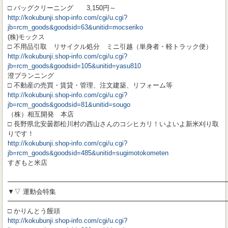
□ バッグクリーニング 3,150円～
http://kokubunji.shop-info.com/cgi/u.cgi?
jb=rcm_goods&goodsid=63&unitid=mocseriko
(株)モックス
□ 不用品引取 リサイクル処分 ミニ引越（単身者・軽トラック便）
http://kokubunji.shop-info.com/cgi/u.cgi?
jb=rcm_goods&goodsid=105&unitid=yasu810
澄プランニング
□ 不動産の売買・賃貸・管理、注文建築、リフォーム等
http://kokubunji.shop-info.com/cgi/u.cgi?
jb=rcm_goods&goodsid=81&unitid=sougo
（株）相互開発 本店
□ 長野県北安曇郡松川村の西山さんのコシヒカリ！いよいよ新米刈り取
りです！
http://kokubunji.shop-info.com/cgi/u.cgi?
jb=rcm_goods&goodsid=485&unitid=sugimotokometen
すぎもと米店
━━━━━━━━━━━━━━━━━━━━━━━━━━━━━━━━━
▼▽ 運動会特集
━━━━━━━━━━━━━━━━━━━━━━━━━━━━━━━━━
□ かりんとう饅頭
http://kokubunji.shop-info.com/cgi/u.cgi?